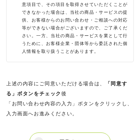
意項目で、その項目を取得させていただくことが
できなかった場合は、当社の商品・サービスの提
供、お客様からのお問い合わせ・ご相談への対応
等ができない場合がございますので、ご了承くだ
さい。一方、当社の商品・サービスを業として行
うために、お客様企業・団体等から委託された個
人情報を取り扱うことがあります。
個人情報の提供・委託
法令で定める場合などを除き、お客様の許可な
上述の内容にご同意いただける場合は、
く、その情報を第三者へ開示・提供することはあ
「同意す
りません。お客様の同意に基づいて、お客様の個
る」ボタンをチェック
後
人情報を業務委託先等、外部に提供する場合、当
「お問い合わせ内容の入力」ボタンをクリックし、
社と同様の情報管理を行うことを、契約内容に定
入力画面へお進みください。
めており、適宜、業務委託先等の管理体制を確認
しております。
個人情報の保護のための安全管理措置