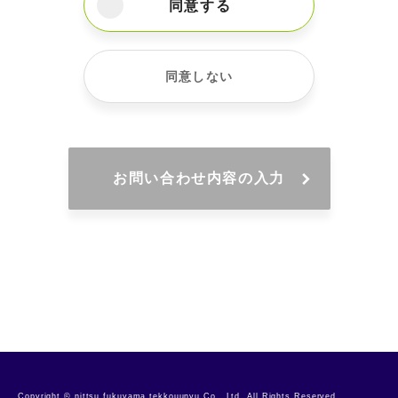
同意する
お客様からご提供いただいた個人情報は、適正に
管理し、個人情報の漏洩、滅失またはき損の防止
のために、技術および管理の面から、適切かつ合
同意しない
理的な保護処置を講じております。
当社は、お客様の個人情報をお預かりするにあた
り、以下の措置を講じております。
・個人情報保護体制の確立（責任者の設置、役割
責任の明確化、緊急時の報告体制整備等）
お問い合わせ内容の入力
・外部からの不正アクセス等の防止の措置
・定期点検、監査の実施
・個人情報の保護と適切な取り扱いに関する、社
内教育の実施
・外部環境の把握（国外へ移転する場合、移転先
国の個人情報保護に関する法整備や移転先企業の
個人情報保護措置を確認）
また、当社では、お客様の個人情報を取り扱って
いる部門毎に、保護管理の責任者を置き、その責
任者の指示のもと、適正な保護管理を行っており
Copyright © nittsu fukuyama tekkouunyu Co., Ltd. All Rights Reserved.