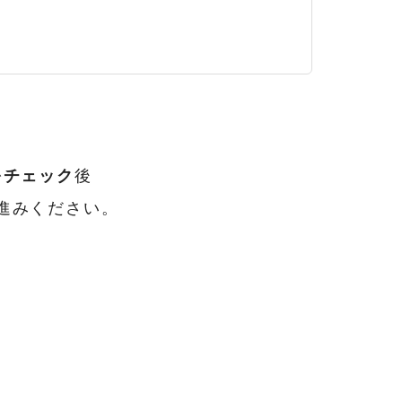
をチェック
後
進みください。